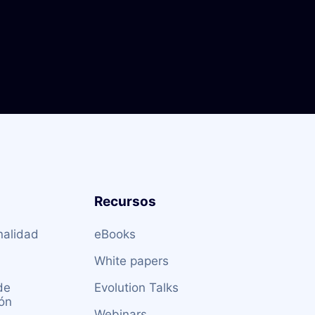
to
Recursos
alidad
eBooks
White papers
de
Evolution Talks
ón
Webinars