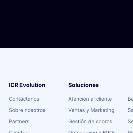
ICR Evolution
Soluciones
P
Contáctanos
Atención al cliente
Ba
Sobre nosotros
Ventas y Marketing
S
Partners
Gestión de cobros
S
Clientes
Outsourcing y BPOs
Re