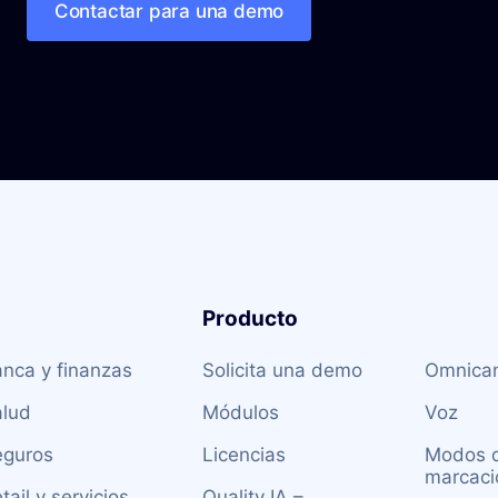
Contactar para una demo
roducto
Producto
Produc
nca y finanzas
Solicita una demo
Omnican
alud
Módulos
Voz
eguros
Licencias
Modos 
marcaci
tail y servicios
Quality IA –