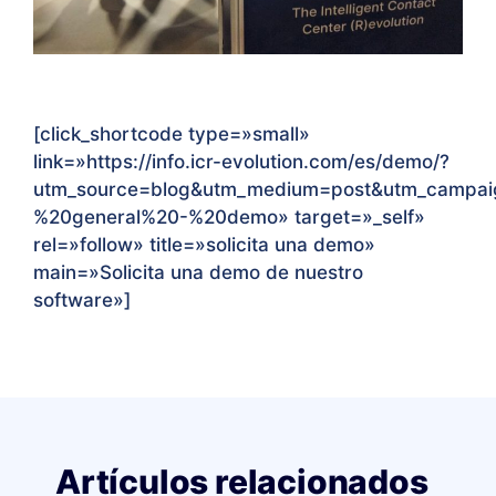
[click_shortcode type=»small»
link=»https://info.icr-evolution.com/es/demo/?
utm_source=blog&utm_medium=post&utm_campa
%20general%20-%20demo
» target=»_self»
rel=»follow» title=»solicita una demo»
main=»Solicita una demo de nuestro
software»]
Artículos relacionados