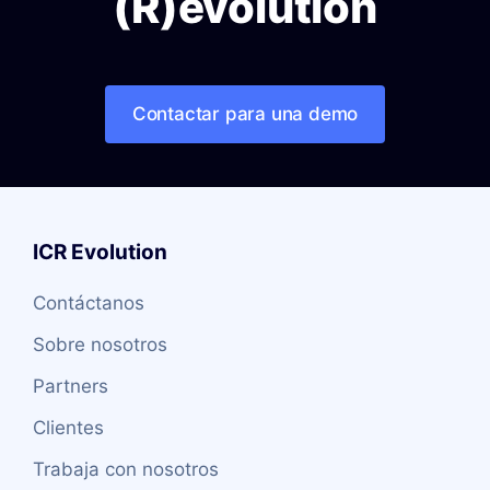
(R)evolution
Contactar para una demo
ICR Evolution
Contáctanos
Sobre nosotros
Partners
Clientes
Trabaja con nosotros