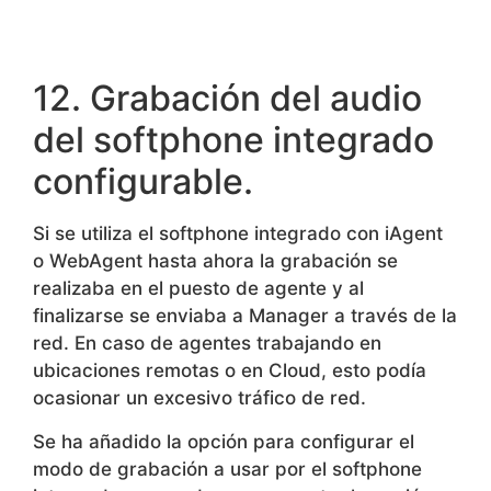
Si se utiliza el softphone integrado con iAgent
o WebAgent hasta ahora la grabación se
realizaba en el puesto de agente y al
finalizarse se enviaba a Manager a través de la
red. En caso de agentes trabajando en
ubicaciones remotas o en Cloud, esto podía
ocasionar un excesivo tráfico de red.
Se ha añadido la opción para configurar el
modo de grabación a usar por el softphone
integrado, se puede escoger entre la opción
“Softphone” para generar la grabación en el
puesto agente o “Server” para generar la
grabación desde el servidor Asterisk,
habitualmente ubicado en la misma red que el
servidor Evolution, evitando tráfico de red y
permitiendo procesos de conversión de
formato antes de ser subidas a Manager.