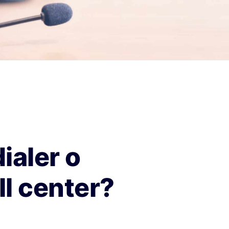
ialer o
ll center?