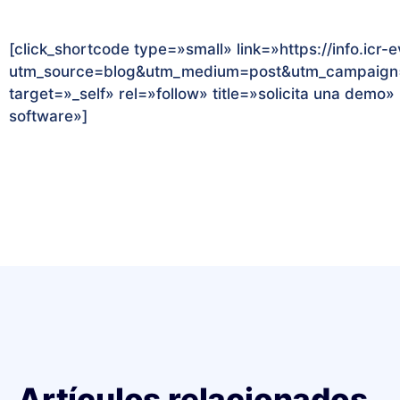
[click_shortcode type=»small» link=»https://info.icr
utm_source=blog&utm_medium=post&utm_campaig
target=»_self» rel=»follow» title=»solicita una demo
software»]
Artículos relacionados